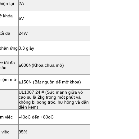
hiện tại
2A
ở khóa
6V
tối đa
24W
 phản ứng
0,3 giây
c tối đa
≥600N(Khóa chưa mở)
khóa
ghiệm mở
≥150N (Bật nguồn để mở khóa)
UL1007 24 # (Sức mạnh giữa vỏ
cao su là 2kg trong một phút và
không bị bong tróc, hư hỏng và dẫn
điện kém)
àm việc
-40oC đến +80oC
 việc
95%