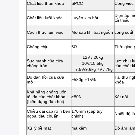
Chất liệu thân khóa
SPCC
Công việc 
Điện áp m
Chất liệu lưỡi khóa
Luyện kim bột
tối thiểu
Cách thức làm việc
Mở sau khi bật nguồn
công suất 
Chống chịu
6Ω
Thời gian
12V / 20kg
Sức mạnh của cửa
Lực chịu lự
10V/15,5kg
chống trần
của chốt 
7,5V/9,6kg 7V / 7kg
Độ đàn hồi của cửa
Tải thử n
≥580g ±15%
mở
khóa
Khả năng chống uốn
tối đa của chốt khóa
≥80N
Kết nối
(biến dạng đàn hồi)
Chiều dài cáp rò rỉ bên
170mm (cáp tùy
Nhiệt độ l
ngoài tiêu chuẩn
chỉnh)
Xử lý bề mặt
mạ kẽm
Độ ẩm làm