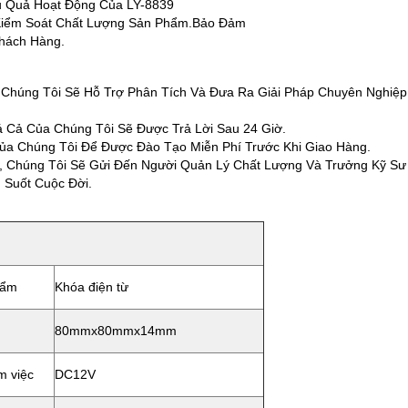
 Quả Hoạt Động Của LY-8839
 Kiểm Soát Chất Lượng Sản Phẩm.Bảo Đảm
hách Hàng.
, Chúng Tôi Sẽ Hỗ Trợ Phân Tích Và Đưa Ra Giải Pháp Chuyên Nghi
 Cả Của Chúng Tôi Sẽ Được Trả Lời Sau 24 Giờ.
ủa Chúng Tôi Để Được Đào Tạo Miễn Phí Trước Khi Giao Hàng.
Từ, Chúng Tôi Sẽ Gửi Đến Người Quản Lý Chất Lượng Và Trưởng Kỹ S
 Suốt Cuộc Đời.
hẩm
Khóa điện từ
80mmx80mmx14mm
m việc
DC12V