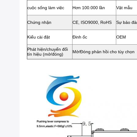
cuộc sống làm việc
Hơn 100.000 lần
Vật mẫu
Chứng nhận
CE, ISO9000, RoHS
Sự bảo đ
Kiểu cài đặt
Đinh ốc
OEM
Phát hiện/chuyển đổi
Mở/Đóng phản hồi cho tùy chọn
tín hiệu (mở/đóng)