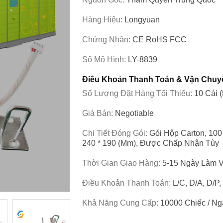
Hàng Hiệu:
Longyuan
Chứng Nhận:
CE RoHS FCC
Số Mô Hình:
LY-8839
Điều Khoản Thanh Toán & Vận Chuy
Số Lượng Đặt Hàng Tối Thiểu:
10 Cái 
Giá Bán:
Negotiable
Chi Tiết Đóng Gói:
Gói Hộp Carton, 100
240 * 190 (mm), Được Chấp Nhận Tùy
Thời Gian Giao Hàng:
5-15 Ngày Làm V
Điều Khoản Thanh Toán:
L/C, D/A, D/P
Khả Năng Cung Cấp:
10000 Chiếc / Ng