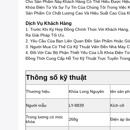
Cho Sản Phẩm Này.Khách Hàng Có Thể Hiểu Được Hiệu
Khóa Điện Từ Và Sự Tự Tin Của Chúng Tôi Trong Việc
Sản Phẩm Có Chất Lượng Cao Và Hiệu Suất Cao Của K
Dịch Vụ Khách Hàng
1. Trước Khi Ký Hợp Đồng Chính Thức Với Khách Hàng
Ra Giải Pháp Tối Ưu.
2. Yêu Cầu Của Bạn Liên Quan Đến Sản Phẩm Hoặc Giá
3. Người Mua Có Thể Cử Kỹ Thuật Viên Đến Nhà Máy C
4. Đối Với Các Bộ Phận Thiết Yếu Của Lỗi Khóa Điện 
Đồng Thời Cung Cấp Hỗ Trợ Kỹ Thuật Trực Tuyến Trong
Thông số kỹ thuật
Thương hiệu
Khóa Long Nguyên
tên sản p
Người mẫu
LY-8839
Kích cỡ
Trọng lượng có móc
268g
Điện áp là
khóa