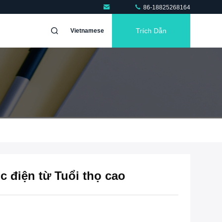
86-18825268164
Trích Dẫn
Vietnamese
 điện từ Tuổi thọ cao