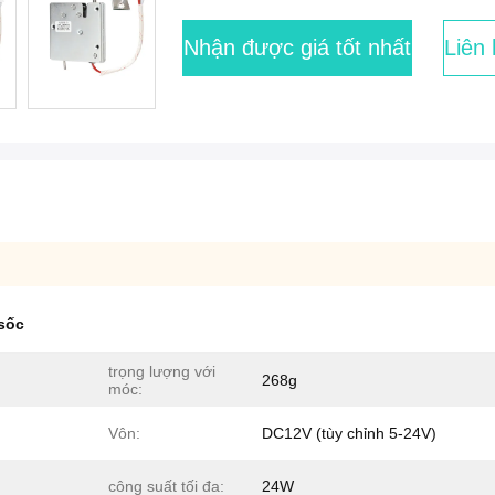
Nhận được giá tốt nhất
Liên
sốc
trọng lượng với
268g
móc:
Vôn:
DC12V (tùy chỉnh 5-24V)
công suất tối đa:
24W