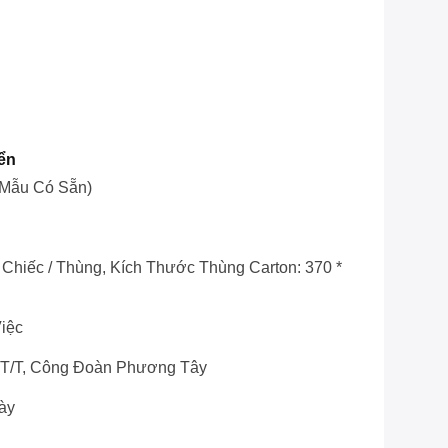
ển
(mẫu Có Sẵn)
 Chiếc / Thùng, Kích Thước Thùng Carton: 370 *
iệc
, T/T, Công Đoàn Phương Tây
ày